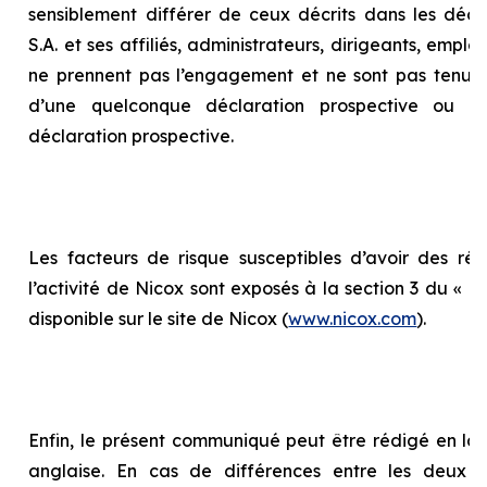
sensiblement différer de ceux décrits dans les décla
S.A. et ses affiliés, administrateurs, dirigeants, empl
ne prennent pas l’engagement et ne sont pas tenus 
d’une quelconque déclaration prospective ou d
déclaration prospective.
Les facteurs de risque susceptibles d’avoir des répe
l’activité de Nicox sont exposés à la section 3 du «
Ra
disponible sur le site de Nicox (
www.nicox.com
).
Enfin, le présent communiqué peut être rédigé en la
anglaise. En cas de différences entre les deux te